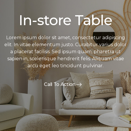
In-store Table
Lorem ipsum dolor sit amet, consectetur adipiscing
elit. In vitae elementum justo. Curabitur varius dolor
a placerat facilisis. Sed ipsum quam, pharetra ut
sapien in, scelerisque hendrerit felis. Aliquam vitae
arcu eget leo tincidunt pulvinar.
Call To Action